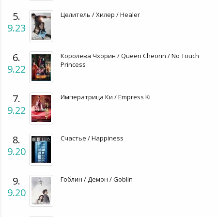
5.
Целитель / Хилер / Healer
9.23
6.
Королева Чхорин / Queen Cheorin / No Touch
Princess
9.22
7.
Императрица Ки / Empress Ki
9.22
8.
Счастье / Happiness
9.20
9.
Гоблин / Демон / Goblin
9.20