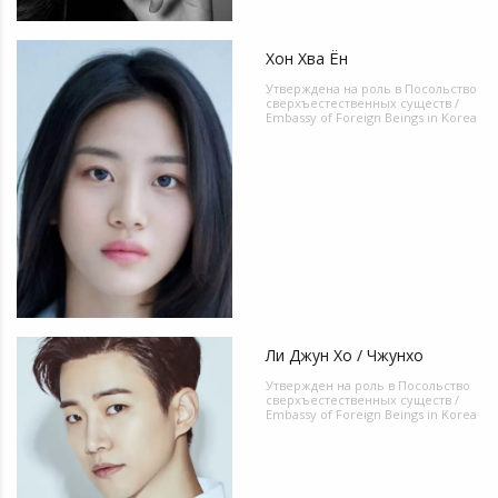
Хон Хва Ён
Утверждена на роль в
Посольство
сверхъестественных существ /
Embassy of Foreign Beings in Korea
Ли Джун Хо / Чжунхо
Утвержден на роль в
Посольство
сверхъестественных существ /
Embassy of Foreign Beings in Korea