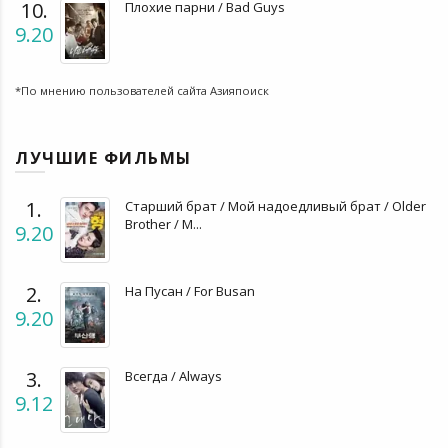
10.
Плохие парни / Bad Guys
9.20
*По мнению пользователей сайта Азияпоиск
ЛУЧШИЕ ФИЛЬМЫ
1.
Старший брат / Мой надоедливый брат / Older
Brother / M...
9.20
2.
На Пусан / For Busan
9.20
3.
Всегда / Always
9.12