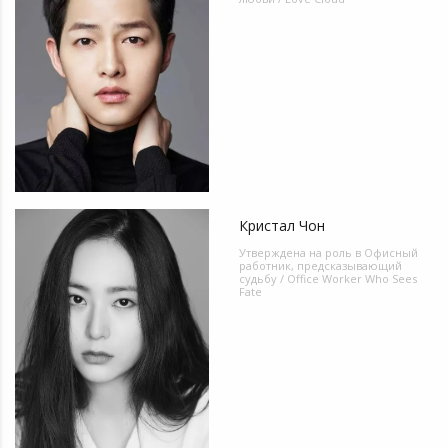
Кристал Чон
Утверждена на роль в
Офисный
работник, предсказывающий
судьбу / Office Worker Who Sees
Fate