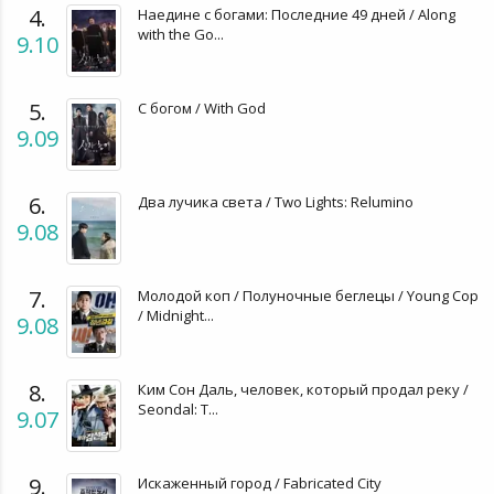
4.
Наедине с богами: Последние 49 дней / Along
with the Go...
9.10
5.
С богом / With God
9.09
6.
Два лучика света / Two Lights: Relumino
9.08
7.
Молодой коп / Полуночные беглецы / Young Cop
/ Midnight...
9.08
8.
Ким Сон Даль, человек, который продал реку /
Seondal: T...
9.07
9.
Искаженный город / Fabricated City