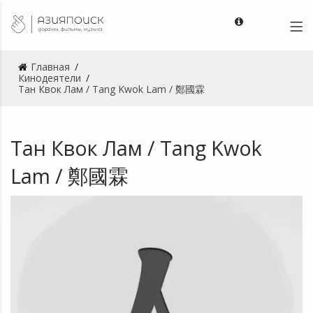
Главная
Кинодеятели
Тан Квок Лам / Tang Kwok Lam / 鄭國霖
Тан Квок Лам / Tang Kwok
Lam / 鄭國霖