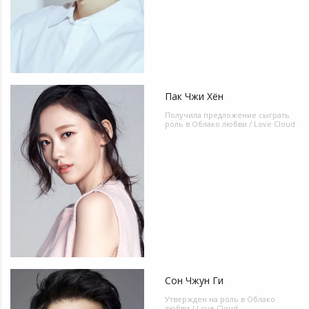
Пак Чжи Хён
Получила предложение сыграть
роль в
Облако любви / Love Cloud
Сон Чжун Ги
Утвержден на роль в
Облако
любви / Love Cloud