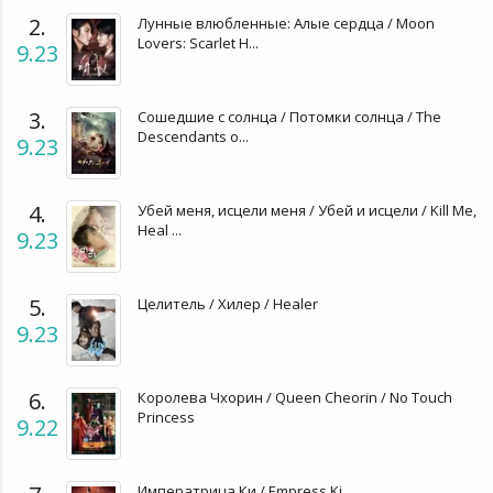
2.
Лунные влюбленные: Алые сердца / Moon
Lovers: Scarlet H...
9.23
3.
Сошедшие с солнца / Потомки солнца / The
Descendants o...
9.23
4.
Убей меня, исцели меня / Убей и исцели / Kill Me,
Heal ...
9.23
5.
Целитель / Хилер / Healer
9.23
6.
Королева Чхорин / Queen Cheorin / No Touch
Princess
9.22
Императрица Ки / Empress Ki