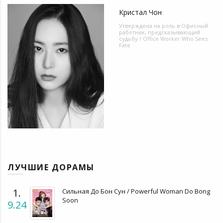
Кристал Чон
Утверждена на роль в
Офисный
работник, предсказывающий
судьбу / Office Worker Who Sees
Fate
ЛУЧШИЕ ДОРАМЫ
1.
Сильная До Бон Сун / Powerful Woman Do Bong
Soon
9.24