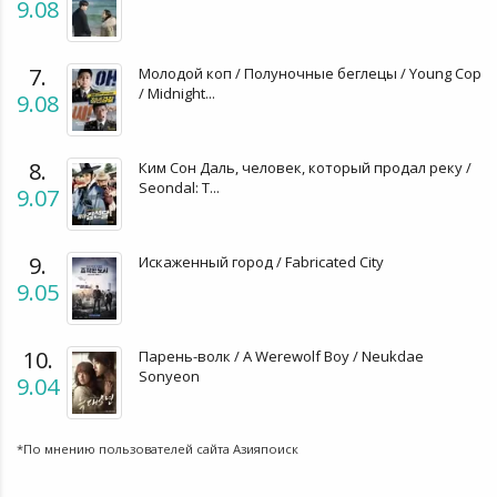
9.08
7.
Молодой коп / Полуночные беглецы / Young Cop
/ Midnight...
9.08
8.
Ким Сон Даль, человек, который продал реку /
Seondal: T...
9.07
9.
Искаженный город / Fabricated City
9.05
10.
Парень-волк / A Werewolf Boy / Neukdae
Sonyeon
9.04
*По мнению пользователей сайта Азияпоиск