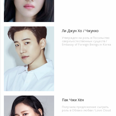
Ли Джун Хо / Чжунхо
Утвержден на роль в
Посольство
сверхъестественных существ /
Embassy of Foreign Beings in Korea
Пак Чжи Хён
Получила предложение сыграть
роль в
Облако любви / Love Cloud