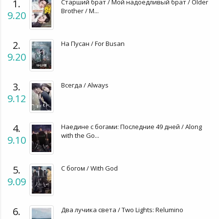
1.
Старший брат / Мой надоедливый брат / Older
Brother / M...
9.20
2.
На Пусан / For Busan
9.20
3.
Всегда / Always
9.12
4.
Наедине с богами: Последние 49 дней / Along
with the Go...
9.10
5.
С богом / With God
9.09
6.
Два лучика света / Two Lights: Relumino