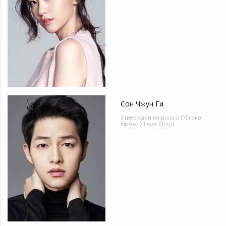
Сон Чжун Ги
Утвержден на роль в
Облако
любви / Love Cloud