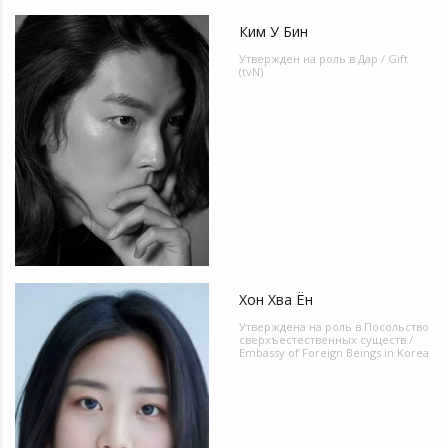
Ким У Бин
Утвержден на роль в
Дар / Gift
(tvN)
Хон Хва Ён
Утверждена на роль в
Посольство
сверхъестественных существ /
Embassy of Foreign Beings in Korea