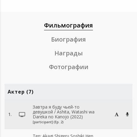
Драма
Лайв-экшн
Работа
Дра
Фильмография
Биография
Награды
Фотографии
Актер (7)
Завтра я буду чьей-то
девушкой / Ashita, Watashi wa
1.
Dareka no Kanojo (2022)
[participant] (Ep. 2)
Ten: Akagi Shigeru Soshiki Hen